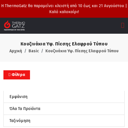
Η ThermoGatz θα παραμείνει κλειστή από 10 έως και 21 Αυγούστου |
Καλό καλοκαίρι!
Κουζινάκια Υψ. Πίεσης Ελαφρού Τύπου
Αρχική
Basic
Κουζινάκια Υψ. Πίεσης Ελαφρού Τύπου
Φίλτρα