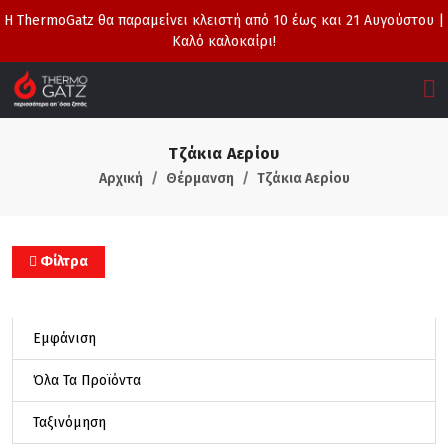
Η ThermoGatz θα παραμείνει κλειστή από 10 έως και 21 Αυγούστου |
Καλό καλοκαίρι!
Τζάκια Αερίου
Αρχική
Θέρμανση
Τζάκια Αερίου
Φίλτρα