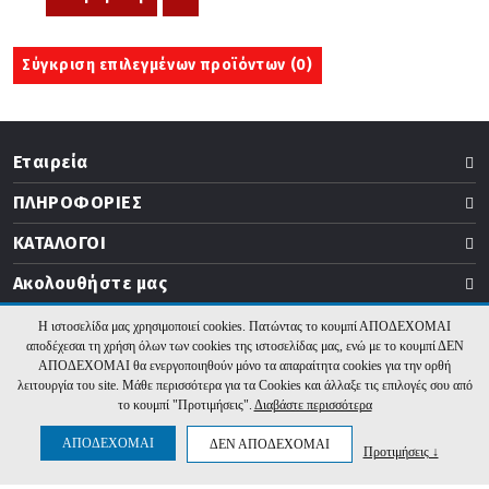
Σύγκριση επιλεγμένων προϊόντων (
0
)
Εταιρεία
ΠΛΗΡΟΦΟΡΙΕΣ
ΚΑΤΑΛΟΓΟΙ
Ακολουθήστε μας
Η ιστοσελίδα μας χρησιμοποιεί cookies. Πατώντας το κουμπί ΑΠΟΔΕΧΟΜΑΙ
αποδέχεσαι τη χρήση όλων των cookies της ιστοσελίδας μας, ενώ με το κουμπί ΔΕΝ
ΑΠΟΔΕΧΟΜΑΙ θα ενεργοποιηθούν μόνο τα απαραίτητα cookies για την ορθή
2026 b2b.thermogatz.gr. Υλοποίηση:
Hyper Center
λειτουργία του site. Μάθε περισσότερα για τα Cookies και άλλαξε τις επιλογές σου από
το κουμπί "Προτιμήσεις".
Διαβάστε περισσότερα
ΑΠΟΔΕΧΟΜΑΙ
ΔΕΝ ΑΠΟΔΕΧΟΜΑΙ
Προτιμήσεις ↓