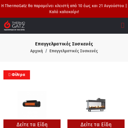
Η ThermoGatz θα παραμείνει κλειστή από 10 έως και 21 Αυγούστου |
Καλό καλοκαίρι!
Επαγγελματικές Συσκευές
Αρχική
Επαγγελματικές Συσκευές
Φίλτρα
Δείτε τα Είδη
Δείτε τα Είδη