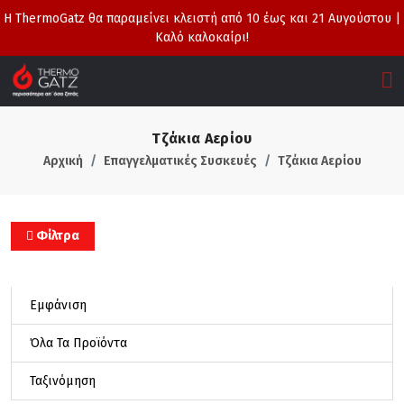
Η ThermoGatz θα παραμείνει κλειστή από 10 έως και 21 Αυγούστου |
Καλό καλοκαίρι!
Τζάκια Αερίου
Αρχική
Επαγγελματικές Συσκευές
Τζάκια Αερίου
Φίλτρα