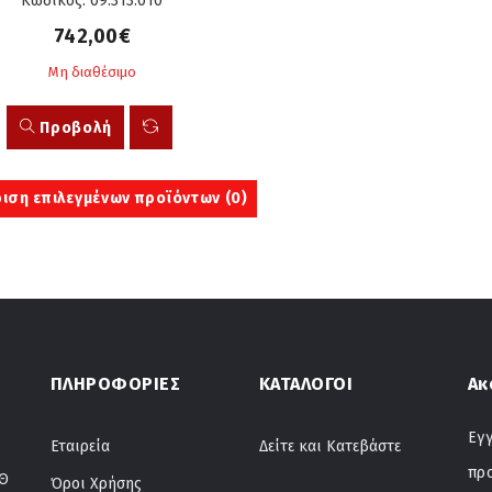
Κωδικός: 09.313.010
742,00€
Μη διαθέσιμο
Προβολή
ιση επιλεγμένων προϊόντων (
0
)
ΠΛΗΡΟΦΟΡΙΕΣ
ΚΑΤΑΛΟΓΟΙ
Ακ
Εγγ
Εταιρεία
Δείτε και Κατεβάστε
πρ
ΤΘ
Όροι Χρήσης