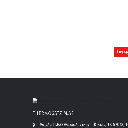
Σύγκρ
THERMOGATZ Μ.ΑΕ
9o χλμ Π.Ε.Ο Θεσσαλονίκης - Κιλκίς, ΤΚ 57013, 