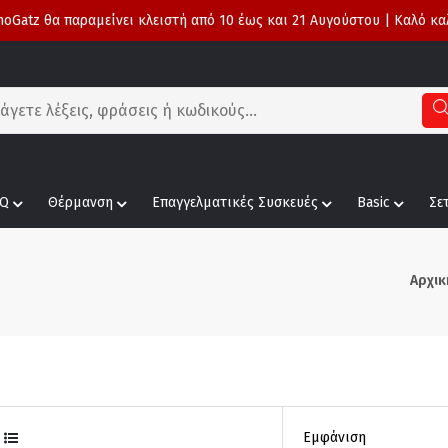
oGatz θα παραμείνει κλειστή από 10 έως και 21 Αυγούστου | Καλό κα
Q
Θέρμανση
Επαγγελματικές Συσκευές
Basic
Σε
Αρχικ