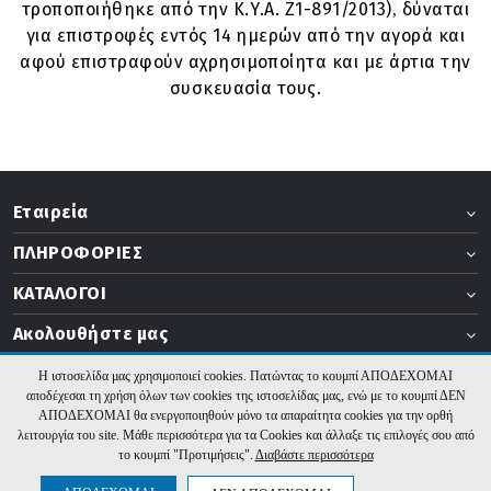
τροποποιήθηκε από την Κ.Υ.Α. Ζ1-891/2013)
δύναται
,
για επιστροφές εντός 14 ημερών από την αγορά και
αφού επιστραφούν αχρησιμοποίητα και με άρτια την
συσκευασία τους.
Εταιρεία
ΠΛΗΡΟΦΟΡΙΕΣ
ΚΑΤΑΛΟΓΟΙ
Ακολουθήστε μας
Η ιστοσελίδα μας χρησιμοποιεί cookies. Πατώντας το κουμπί ΑΠΟΔΕΧΟΜΑΙ
αποδέχεσαι τη χρήση όλων των cookies της ιστοσελίδας μας, ενώ με το κουμπί ΔΕΝ
ΑΠΟΔΕΧΟΜΑΙ θα ενεργοποιηθούν μόνο τα απαραίτητα cookies για την ορθή
2026 b2b.thermogatz.gr. Υλοποίηση:
Hyper Center
λειτουργία του site. Μάθε περισσότερα για τα Cookies και άλλαξε τις επιλογές σου από
το κουμπί "Προτιμήσεις".
Διαβάστε περισσότερα