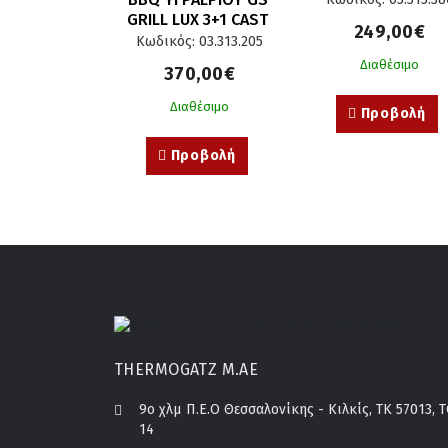
GRILL LUX 3+1 CAST 
249,00€
IRON - 11,5kW
Κωδικός: 03.313.205
Διαθέσιμο
370,00€
Διαθέσιμο
Προβολή
Προβολή
THERMOGATZ Μ.ΑΕ
9o χλμ Π.Ε.Ο Θεσσαλονίκης - Κιλκίς, ΤΚ 57013, 
14