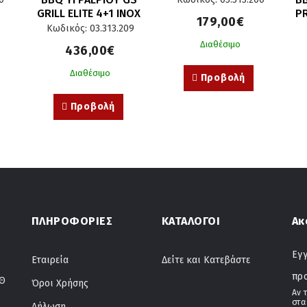
GRILL ELITE 4+1 ΙΝΟΧ 
PR
179,00€
- 14,5 kW
Κωδικός: 03.313.209
Διαθέσιμο
436,00€
Διαθέσιμο
Προβολή
Προβολή
ΠΛΗΡΟΦΟΡΙΕΣ
ΚΑΤΑΛΟΓΟΙ
Ακ
Εγγ
Εταιρεία
Δείτε και Κατεβάστε
πρ
ΤΘ
Όροι Χρήσης
Αν 
στα
Δήλωση