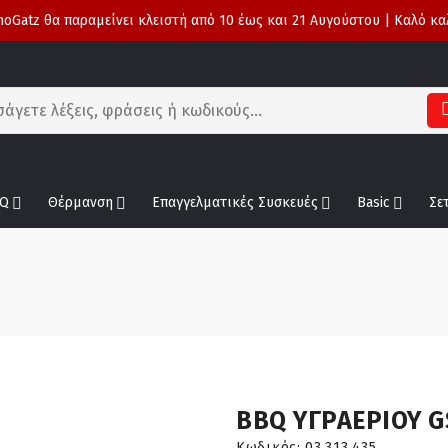
oGatz θα παραμείνει κλειστή από 10 έως και 21 Αυγούστου | Καλό κα
Q
Θέρμανση
Επαγγελματικές Συσκευές
Basic
Σε
BBQ ΥΓΡΑΕΡΙΟΥ G
Κωδικός:
03.313.435