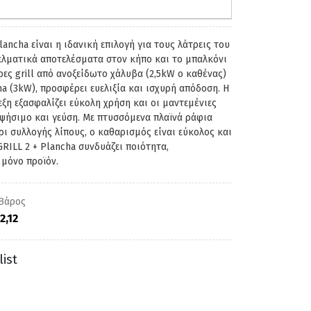
ancha είναι η ιδανική επιλογή για τους λάτρεις του
ελματικά αποτελέσματα στον κήπο και το μπαλκόνι
ες grill από ανοξείδωτο χάλυβα (2,5kW ο καθένας)
a (3kW), προσφέρει ευελιξία και ισχυρή απόδοση. Η
ξη εξασφαλίζει εύκολη χρήση και οι μαντεμένιες
ψήσιμο και γεύση. Με πτυσσόμενα πλαϊνά ράφια
ι συλλογής λίπους, ο καθαρισμός είναι εύκολος και
RILL 2 + Plancha συνδυάζει ποιότητα,
μόνο προϊόν.​
2,12
ist