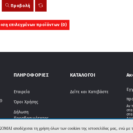
Προβολή
ιση επιλεγμένων προϊόντων (
0
)
ΠΛΗΡΟΦΟΡΙΕΣ
ΚΑΤΑΛΟΓΟΙ
Ακ
Εγγ
Εταιρεία
Δείτε και Κατεβάστε
πρ
ΤΘ
Όροι Χρήσης
Αν 
στα
Δήλωση
στα
Προσβασιμότητας
Ασφ
Αποστολές & Πληρωμές
ΧΟΜΑΙ αποδέχεσαι τη χρήση όλων των cookies της ιστοσελίδας μας, ενώ 