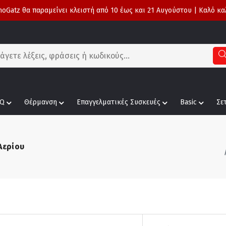
oGatz θα παραμείνει κλειστή από 10 έως και 21 Αυγούστου | Καλό κα
Q
Θέρμανση
Επαγγελματικές Συσκευές
Basic
Σε
Αερίου