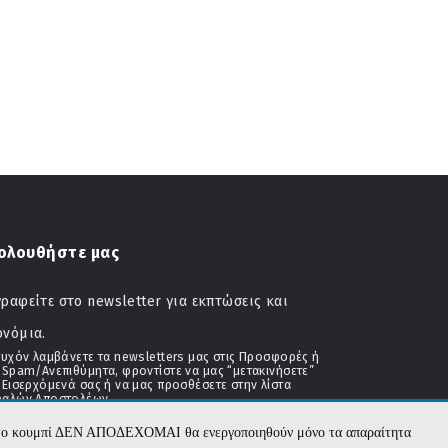
ολουθήστε μας
ραφείτε στο newsletter για εκπτώσεις και
ονόμια.
τυχόν λαμβάνετε τα newsletters μας στις Προσφορές ή
 Spam/Ανεπιθύμητα, φροντίστε να μας “μετακινήσετε”
 Εισερχόμενά σας ή να μας προσθέσετε στην λίστα
αλών Αποστολέων
με το κουμπί ΔΕΝ ΑΠΟΔΕΧΟΜΑΙ θα ενεργοποιηθούν μόνο τα απαραίτητα