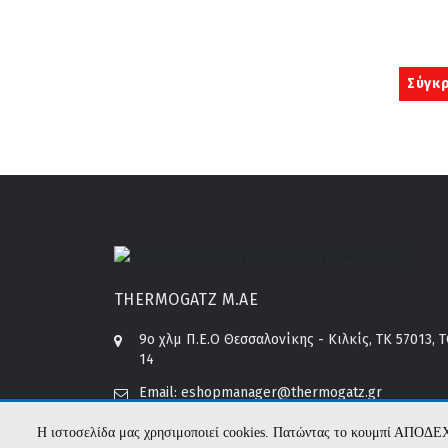
Σύγκρ
THERMOGATZ Μ.ΑΕ
9o χλμ Π.Ε.Ο Θεσσαλονίκης - Κιλκίς, ΤΚ 57013, 
14
Email:
eshopmanager@thermogatz.gr
Τεχνική υποστήριξη:
service@thermogatz.gr
Λογιστήριο:
account@thermogatz.gr
Η ιστοσελίδα μας χρησιμοποιεί cookies. Πατώντας το κουμπί ΑΠΟΔΕ