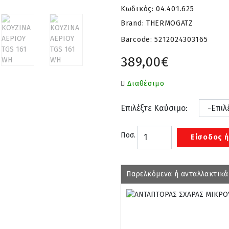
Κωδικός:
04.401.625
Brand: THERMOGATZ
Barcode:
5212024303165
389,00€
Διαθέσιμο
Επιλέξτε Καύσιμο:
Ποσ.
Είσοδος ή
Παρελκόμενα ή ανταλλακτικά