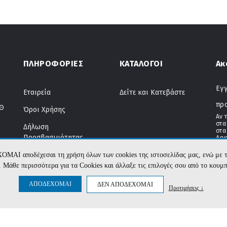
ΠΛΗΡΟΦΟΡΙΕΣ
ΚΑΤΑΛΟΓΟΙ
Ακ
Εγγ
Εταιρεία
Δείτε και Κατεβάστε
πρ
ΤΘ
Όροι Χρήσης
Αν 
στα
Δήλωση
στα
Προσβασιμότητας
Ασφ
Αποστολές & Πληρωμές
ΧΟΜΑΙ αποδέχεσαι τη χρήση όλων των cookies της ιστοσελίδας μας, ενώ 
te. Μάθε περισσότερα για τα Cookies και άλλαξε τις επιλογές σου από το κουμ
Εγγυήσεις & Επιστροφές
11
ΑΠΟΔΕΧΟΜΑΙ
ΔΕΝ ΑΠΟΔΕΧΟΜΑΙ
Προτιμήσεις ↓
Κώδικας Δεοντολογίας
5
Επικοινωνία