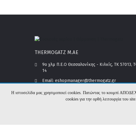
THERMOGATZ Μ.ΑΕ
9o χλμ Π.Ε.Ο Θεσσαλονίκης - Κιλκίς, ΤΚ 57013, 
14
Email:
eshopmanager@thermogatz.gr
Τεχνική υποστήριξη:
service@thermogatz.gr
Λογιστήριο:
account@thermogatz.gr
Η ιστοσελίδα μας χρησιμοποιεί cookies. Πατώντας το κουμπί ΑΠΟΔΕ
cookies για την ορθή λειτουργία του si
Τηλέφωνο Επικοινωνίας:
+30 2310698448
Τηλέφωνο Αντιπροσώπου Κύπρου:
+357 24 6677
Τηλέφωνο Αντιπροσώπου Μάλτας:
+356 2722002