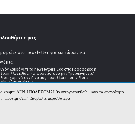
ολουθήστε μας
ραφείτε στο newsletter για εκπτώσεις και
ονόμια.
τυχόν λαμβάνετε τα newsletters μας στις Προσφορές ή
 Spam/Ανεπιθύμητα, φροντίστε να μας “μετακινήσετε”
 Εισερχόμενά σας ή να μας προσθέσετε στην λίστα
αλών Αποστολέων
με το κουμπί ΔΕΝ ΑΠΟΔΕΧΟΜΑΙ θα ενεργοποιηθούν μόνο τα απαραίτητα
πί "Προτιμήσεις".
Διαβάστε περισσότερα
Εγγραφή