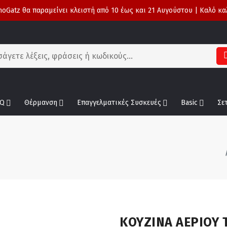
oGatz θα παραμείνει κλειστή από 10 έως και 21 Αυγούστου | Καλό κα
Q
Θέρμανση
Επαγγελματικές Συσκευές
Basic
Σε
ΚΟΥΖΙΝΑ ΑΕΡΙΟΥ 