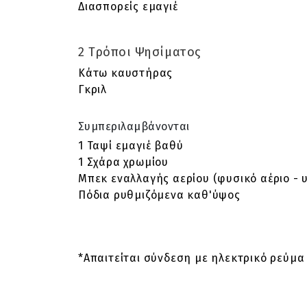
Διασπορείς εμαγιέ
2 Τρόποι Ψησίματος
Κάτω καυστήρας
Γκριλ
Συμπεριλαμβάνονται
1 Ταψί εμαγιέ βαθύ
1 Σχάρα χρωμίου
Μπεκ εναλλαγής αερίου (φυσικό αέριο - 
Πόδια ρυθμιζόμενα καθ'ύψος
*Απαιτείται σύνδεση με ηλεκτρικό ρεύμα