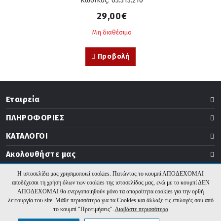
Κωδικός: 03.313.210
29,00€
Μη διαθέσιμο
Προβολή
Εταιρεία
ΠΛΗΡΟΦΟΡΙΕΣ
ΚΑΤΑΛΟΓΟΙ
Ακολουθήστε μας
Η ιστοσελίδα μας χρησιμοποιεί cookies. Πατώντας το κουμπί ΑΠΟΔΕΧΟΜΑΙ
αποδέχεσαι τη χρήση όλων των cookies της ιστοσελίδας μας, ενώ με το κουμπί ΔΕΝ
ΑΠΟΔΕΧΟΜΑΙ θα ενεργοποιηθούν μόνο τα απαραίτητα cookies για την ορθή
2026 b2b.thermogatz.gr. Υλοποίηση:
Hyper Center
λειτουργία του site. Μάθε περισσότερα για τα Cookies και άλλαξε τις επιλογές σου από
το κουμπί "Προτιμήσεις".
Διαβάστε περισσότερα