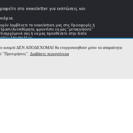
ραφείτε στο newsletter για εκπτώσεις και
ονόμια.
τυχόν λαμβάνετε τα newsletters μας στις Προσφορές ή
 Spam/Ανεπιθύμητα, φροντίστε να μας “μετακινήσετε”
 Εισερχόμενά σας ή να μας προσθέσετε στην λίστα
αλών Αποστολέων
με το κουμπί ΔΕΝ ΑΠΟΔΕΧΟΜΑΙ θα ενεργοποιηθούν μόνο τα απαραίτητα
πί "Προτιμήσεις".
Διαβάστε περισσότερα
Εγγραφή