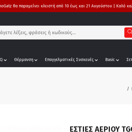
oGatz θα παραμείνει κλειστή από 10 έως και 21 Αυγούστου | Καλό κα
Q
Θέρμανση
Επαγγελματικές Συσκευές
Basic
Σε
ΕΣΤΙΕΣ ΑΕΡΙΟΥ TG