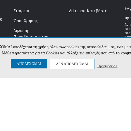
Εγγ
Εταιρεία
Δείτε και Κατεβάστε
πρ
ΤΘ
Όροι Χρήσης
Αν 
στα
Δήλωση
στα
Προσβασιμότητας
Ασφ
Αποστολές & Πληρωμές
ΧΟΜΑΙ αποδέχεσαι τη χρήση όλων των cookies της ιστοσελίδας μας, ενώ 
te. Μάθε περισσότερα για τα Cookies και άλλαξε τις επιλογές σου από το κουμ
Εγγυήσεις & Επιστροφές
11
ΑΠΟΔΕΧΟΜΑΙ
ΔΕΝ ΑΠΟΔΕΧΟΜΑΙ
Προτιμήσεις ↓
Κώδικας Δεοντολογίας
5
Επικοινωνία
ter