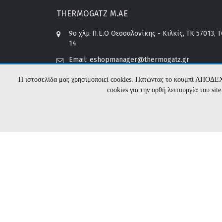
THERMOGATZ Μ.ΑΕ
9o χλμ Π.Ε.Ο Θεσσαλονίκης - Κιλκίς, ΤΚ 57013, 
14
Email:
eshopmanager@thermogatz.gr
Τεχνική υποστήριξη:
service@thermogatz.gr
Λογιστήριο:
account@thermogatz.gr
Η ιστοσελίδα μας χρησιμοποιεί cookies. Πατώντας το κουμπί ΑΠΟΔΕ
cookies για την ορθή λειτουργία του si
Τηλέφωνο Επικοινωνίας:
+30 2310698448
Τηλέφωνο Αντιπροσώπου Κύπρου:
+357 24 6677
Τηλέφωνο Αντιπροσώπου Μάλτας:
+356 2722002
2026 b2b.thermogatz.gr. Υλοποίηση:
Hyper Cen