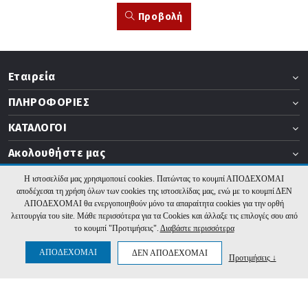
Προβολή
Εταιρεία
ΠΛΗΡΟΦΟΡΙΕΣ
ΚΑΤΑΛΟΓΟΙ
Ακολουθήστε μας
Η ιστοσελίδα μας χρησιμοποιεί cookies. Πατώντας το κουμπί ΑΠΟΔΕΧΟΜΑΙ
αποδέχεσαι τη χρήση όλων των cookies της ιστοσελίδας μας, ενώ με το κουμπί ΔΕΝ
ΑΠΟΔΕΧΟΜΑΙ θα ενεργοποιηθούν μόνο τα απαραίτητα cookies για την ορθή
2026 b2b.thermogatz.gr. Υλοποίηση:
Hyper Center
λειτουργία του site. Μάθε περισσότερα για τα Cookies και άλλαξε τις επιλογές σου από
το κουμπί "Προτιμήσεις".
Διαβάστε περισσότερα
ΑΠΟΔΕΧΟΜΑΙ
ΔΕΝ ΑΠΟΔΕΧΟΜΑΙ
Προτιμήσεις ↓