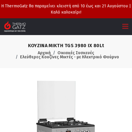
Η ThermoGatz θα παραμείνει κλειστή από 10 έως και 21 Αυγούστου |
Καλό καλοκαίρι!
ΚΟΥΖΙΝΑ ΜΙΚΤΗ TGS 3980 IX 80Lt
Αρχική
Οικιακές Συσκευές
Ελεύθερες Κουζίνες Μικτές - με Ηλεκτρικό Φούρνο