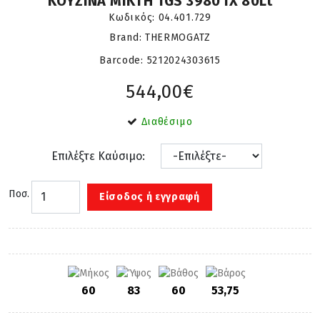
ΚΟΥΖΙΝΑ ΜΙΚΤΗ TGS 3980 IX 80Lt
Κωδικός:
04.401.729
Brand: THERMOGATZ
Barcode:
5212024303615
544,00€
Διαθέσιμο
Επιλέξτε Καύσιμο:
Ποσ.
Είσοδος ή εγγραφή
60
83
60
53,75