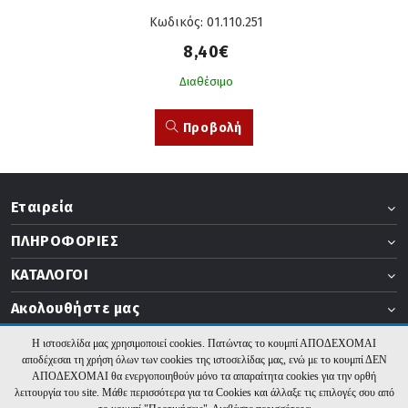
Κωδικός: 01.110.251
8,40€
Διαθέσιμο
Προβολή
Εταιρεία
ΠΛΗΡΟΦΟΡΙΕΣ
ΚΑΤΑΛΟΓΟΙ
Ακολουθήστε μας
Η ιστοσελίδα μας χρησιμοποιεί cookies. Πατώντας το κουμπί ΑΠΟΔΕΧΟΜΑΙ
αποδέχεσαι τη χρήση όλων των cookies της ιστοσελίδας μας, ενώ με το κουμπί ΔΕΝ
ΑΠΟΔΕΧΟΜΑΙ θα ενεργοποιηθούν μόνο τα απαραίτητα cookies για την ορθή
2026 b2b.thermogatz.gr. Υλοποίηση:
Hyper Center
λειτουργία του site. Μάθε περισσότερα για τα Cookies και άλλαξε τις επιλογές σου από